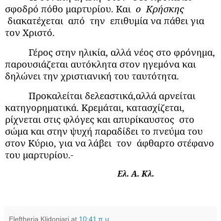
σφοδρό πόθο μαρτυρίου. Και
ο
Κρήσκης
διακατέχεται
από
την
επιθυμία να πάθει για
τον Χριστό.
Γέρος στην ηλικία, αλλά νέος στο φρόνημα,
παρουσιάζεται αυτόκλητα στον ηγεμόνα και
δηλώνει την χριστιανική του ταυτότητα.
Προκαλείται δελεαστικά,αλλά αρνείται
κατηγορηματικά. Κρεμάται, κατασχίζεται,
ρίχνεται στις φλόγες και απυρίκαυστος
στο
σώμα και στην ψυχή παραδίδει το πνεύμα του
στον Κύριο, για να λάβει
τον
άφθαρτο στέφανο
του μαρτυρίου.-
Ελ. Α. Κλ.
Eleftheria Klidoniari
at
10:41 π.μ.