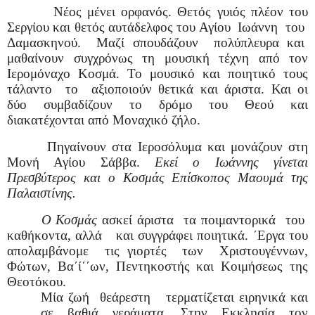
Νέος μένει ορφανός. Θετός γυιός πλέον του
Σεργίου και θετός αυτάδελφος του Αγίου
Ιωάννη
του
Δαμασκηνού.
Μαζί σπουδάζουν
πολύπλευρα και
μαθαίνουν συγχρόνως τη μουσική τέχνη από τον
Ιερομόναχο Κοσμά. Το μουσικό και ποιητικό τους
τάλαντο
το
αξιοποιούν θετικά και άριστα. Και οι
δύο
συμβαδίζουν το δρόμο του Θεού και
διακατέχονται από Μοναχικό ζήλο.
Πηγαίνουν στα Ιεροσόλυμα και μονάζουν στη
Μονή Αγίου Σάββα.
Εκεί
ο Ιωάννης γίνεται
Πρεσβύτερος και ο Κοσμάς Επίσκοπος Μαουμά της
Παλαιστίνης.
Ο Κοσμάς
ασκεί άριστα
τα ποιμαντορικά
του
καθήκοντα, αλλά
και συγγράφει ποιητικά. ΄Εργα του
απολαμβάνομε
τις γιορτές
των
Χριστουγέννων,
Φώτων, Βα΄ί΄΄ων, Πεντηκοστής και Κοιμήσεως της
Θεοτόκου.
Μία ζωή
θεάρεστη
τερματίζεται ειρηνικά και
σε βαθιά γεράματα. Στην Εκκλησία τον